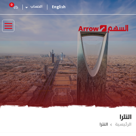
تجاوز
0
English
الحساب
إلى
المحتوى
الرئيسي
النترا
مسار
الرئيسية
النترا